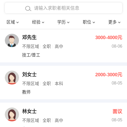
在校学生工作经验
本科
行政后勤
建筑装潢
确定
区域
经验
学历
职位
更多
三年以上工作经验
硕士
销售岗位
教师
邓先生
3000-4000元
四年以上工作经验
博士
文员
护士
08-06
不限区域
全职
高中
五年以上工作经验
财务会计
传单派发
技工/普工
十年以上工作经验
超市零售
促销导购
刘女士
2000-3000元
网络IT
保健按摩
08-05
不限区域
全职
本科
教师
快递员
前台接待
收银员
技术员/工程师
林女士
面议
08-05
水电/机修
部门经理
不限区域
全职
高中