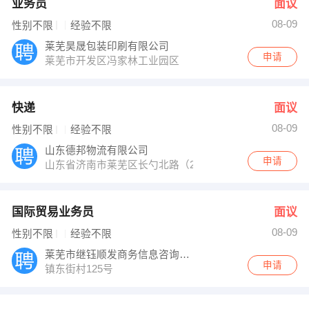
业务员
面议
08-09
性别不限
经验不限
莱芜昊晟包装印刷有限公司
申请
莱芜市开发区冯家林工业园区
快递
面议
08-09
性别不限
经验不限
山东德邦物流有限公司
申请
山东省济南市莱芜区长勺北路（242省道）莱芜区青少年
国际贸易业务员
面议
08-09
性别不限
经验不限
莱芜市继钰顺发商务信息咨询有限公司
申请
镇东街村125号