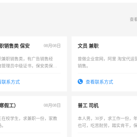
查
职销售类 保安
08月08日
文员 兼职
职兼职销售类，有广告销售经
曾做企业官网，阿里 淘宝代运
络管理员中级证书，保安类保安
销售。
形象岗或幼儿园保安，维修水电
压电工证和十几年工作经验
看联系方式
查看联系方式
寒假工）
08月08日
普工 司机
三在校学生，求兼职一份，家教
本人男，30岁，求工作一份，
场。
也可，吃苦耐劳，踏实肯干，
勿扰