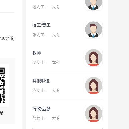
谢先生
·
大专
技工/普工
张先生
·
大专
10金币)
教师
罗女士
·
本科
其他职位
卢女士
·
大专
行政/后勤
息
曾女士
·
大专