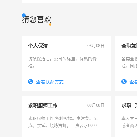
猜您喜欢
个人保洁
08月08日
全职兼
诚揽保洁活，公司的标准，优惠的价
各类全
格。
验，网
队长，
有高低
查看联系方式
查
求职厨师工作
08月08日
求职（
求职厨师工作 各种火锅。家常菜。早
本人大
点。食堂。烧烤海鲜，工资要求6000以
或者商
上